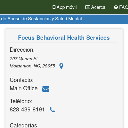
App móvil
Acerca
FA
 de Abuso de Sustancias y Salud Mental
Focus Behavioral Health Services
Direccion:
207 Queen St
Morganton, NC, 28655
Contacto:
Main Office
Teléfono:
828-439-8191
Categorías