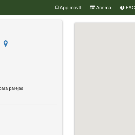
App móvil
Acerca
FA
 para parejas