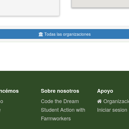
Todas las organizaciones
ncémos
Sobre nosotros
Apoyo
io
Code the Dream
Organizaci
Q
Student Action with
Iniciar sesion
Farmworkers